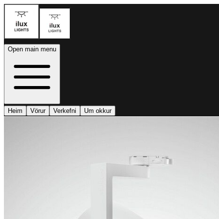
Open main menu
Heim
Vörur
Verkefni
Um okkur