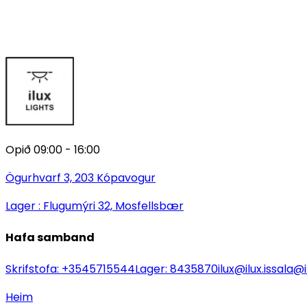
Opið 09:00 - 16:00
Ögurhvarf 3, 203 Kópavogur
Lager : Flugumýri 32, Mosfellsbær
Hafa samband
Skrifstofa:
+3545715544
Lager:
8435870
ilux@ilux.is
sala@il
Heim