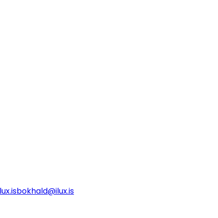
ux.is
bokhald@ilux.is