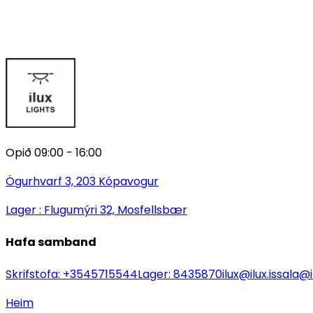
Opið 09:00 - 16:00
Ögurhvarf 3, 203 Kópavogur
Lager : Flugumýri 32, Mosfellsbær
Hafa samband
Skrifstofa:
+3545715544
Lager:
8435870
ilux@ilux.is
sala@il
Heim