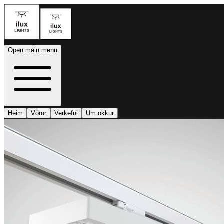
Open main menu
Heim
Vörur
Verkefni
Um okkur