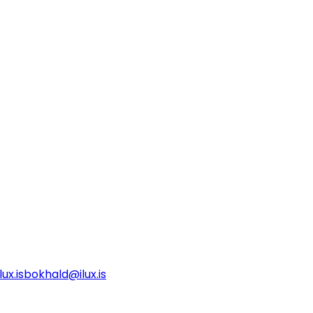
ux.is
bokhald@ilux.is