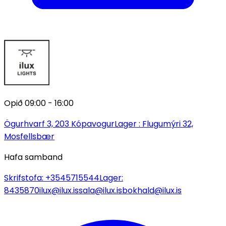
Opið 09:00 - 16:00
Ögurhvarf 3, 203 Kópavogur
Lager : Flugumýri 32,
Mosfellsbær
Hafa samband
Skrifstofa:
+3545715544
Lager:
8435870
ilux@ilux.is
sala@ilux.is
bokhald@ilux.is