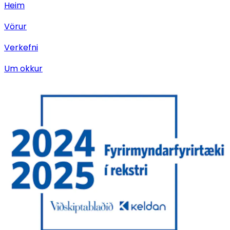
Heim
Vörur
Verkefni
Um okkur