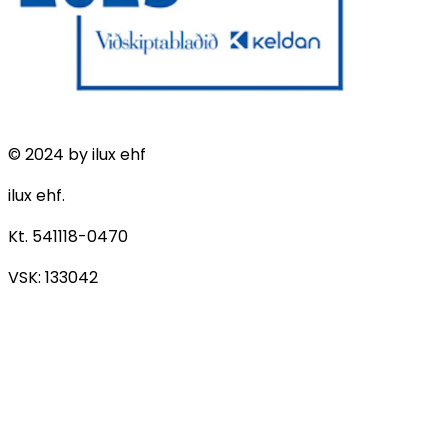
© 2024 by ilux ehf
ilux ehf.
Kt. 541118-0470
VSK: 133042