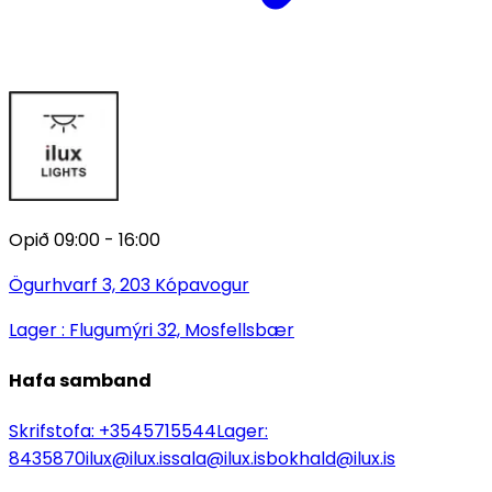
Opið 09:00 - 16:00
Ögurhvarf 3, 203 Kópavogur
Lager : Flugumýri 32, Mosfellsbær
Hafa samband
Skrifstofa:
+3545715544
Lager:
8435870
ilux@ilux.is
sala@ilux.is
bokhald@ilux.is