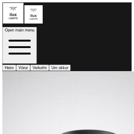
Open main menu
Heim
Vörur
Verkefni
Um okkur